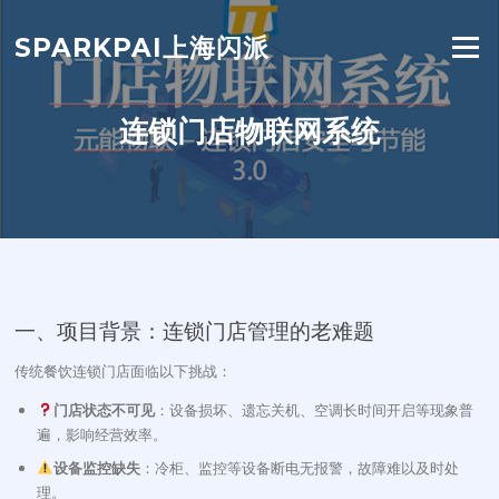
Skip
to
SPARKPAI上海闪派
Menu
content
连锁门店物联网系统
一、项目背景：连锁门店管理的老难题
传统餐饮连锁门店面临以下挑战：
门店状态不可见
：设备损坏、遗忘关机、空调长时间开启等现象普
遍，影响经营效率。
设备监控缺失
：冷柜、监控等设备断电无报警，故障难以及时处
理。