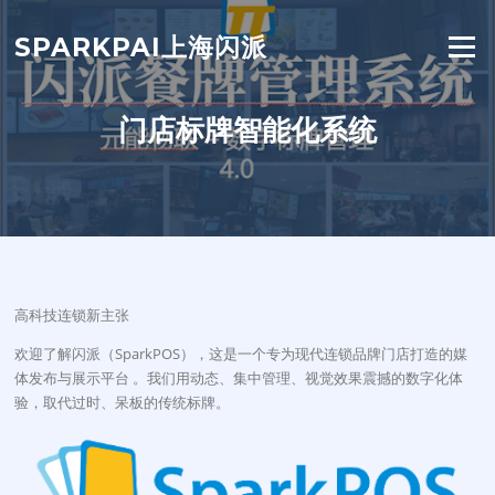
Skip
to
SPARKPAI上海闪派
Menu
content
门店标牌智能化系统
高科技连锁新主张
欢迎了解闪派（SparkPOS）
，这是一个专为现代连锁品牌门店打造的媒
体发布与展示平台
。我们用动态、集中管理、视觉效果震撼的数字化体
验，取代过时、呆板的传统标牌。